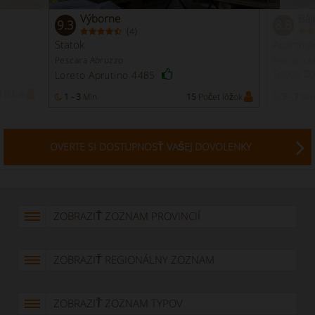
Výborne
Báj
9.3
8.8
(
)
4
Statok
Apartmán
Pescara Abruzzo
Pescara A
Tocco Da
Loreto Aprutino 4485
 lôžok
1 - 3
Min
15
Počet lôžok
3 - 7
Min
OVERTE SI DOSTUPNOSŤ VAŠEJ DOVOLENKY
ZOBRAZIŤ ZOZNAM PROVINCIÍ
ZOBRAZIŤ REGIONÁLNY ZOZNAM
ZOBRAZIŤ ZOZNAM TYPOV