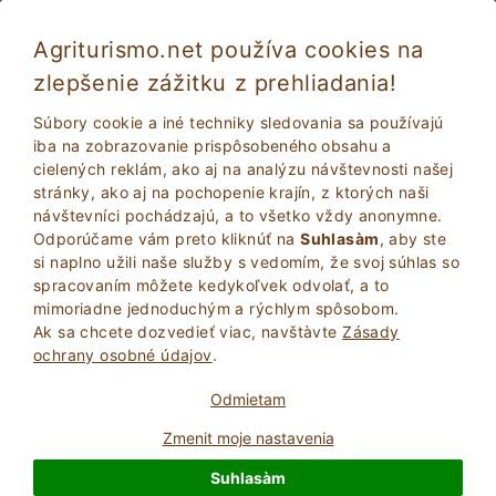
Agriturismo.net používa cookies na
zlepšenie zážitku z prehliadania!
Súbory cookie a iné techniky sledovania sa používajú
iba na zobrazovanie prispôsobeného obsahu a
cielených reklám, ako aj na analýzu návštevnosti našej
stránky, ako aj na pochopenie krajín, z ktorých naši
návštevníci pochádzajú, a to všetko vždy anonymne.
Odporúčame vám preto kliknúť na
Suhlasàm
, aby ste
si naplno užili naše služby s vedomím, že svoj súhlas so
2
Dospelí
spracovaním môžete kedykoľvek odvolať, a to
VYHĽADAŤ
0
Deti
mimoriadne jednoduchým a rýchlym spôsobom.
Ak sa chcete dozvedieť viac, navštà­vte
Zásady
ochrany osobné údajov
.
Odmietam
Zmenit moje nastavenia
Homepage
Abruzzo
Suhlasàm