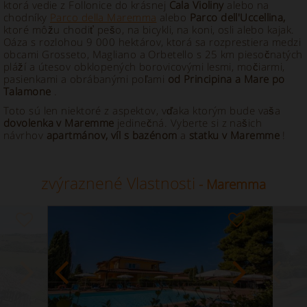
ktorá vedie z Follonice do krásnej
Cala Violiny
alebo na
chodníky
Parco della Maremma
alebo
Parco dell'Uccellina,
ktoré môžu chodiť pešo, na bicykli, na koni, osli alebo kajak.
Oáza s rozlohou 9 000 hektárov, ktorá sa rozprestiera medzi
obcami Grosseto, Magliano a Orbetello s 25 km piesočnatých
pláží a útesov obklopených borovicovými lesmi, močiarmi,
pasienkami a obrábanými poľami
od Principina a Mare po
Talamone
.
Toto sú len niektoré z aspektov, vďaka ktorým bude vaša
dovolenka v Maremme
jedinečná. Vyberte si z našich
návrhov
apartmánov, víl s bazénom
a
statku v Maremme
!
zvýraznené Vlastnosti
- Maremma