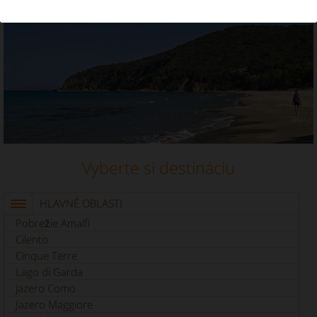
Dovolenkový prenájom v lokalite Maremma
Vyberte si destináciu
HLAVNÉ OBLASTI
Pobrežie Amalfi
Cilento
Cinque Terre
Lago di Garda
jazero Como
Jazero Maggiore