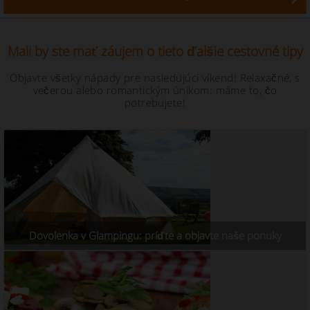
Mali by ste mať záujem o tieto ďalšie cestovné tipy
Objavte všetky nápady pre nasledujúci víkend! Relaxačné, s
večerou alebo romantickým únikom: máme to, čo
potrebujete!
Dovolenka v Glampingu: príďte a objavte naše ponuky