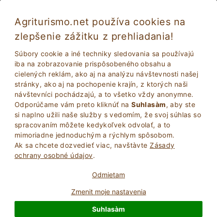
Agriturismo.net používa cookies na
zlepšenie zážitku z prehliadania!
Súbory cookie a iné techniky sledovania sa používajú
iba na zobrazovanie prispôsobeného obsahu a
cielených reklám, ako aj na analýzu návštevnosti našej
stránky, ako aj na pochopenie krajín, z ktorých naši
návštevníci pochádzajú, a to všetko vždy anonymne.
Odporúčame vám preto kliknúť na
Suhlasàm
, aby ste
si naplno užili naše služby s vedomím, že svoj súhlas so
2
Dospelí
spracovaním môžete kedykoľvek odvolať, a to
VYHĽADAŤ
0
Deti
mimoriadne jednoduchým a rýchlym spôsobom.
Ak sa chcete dozvedieť viac, navštà­vte
Zásady
ochrany osobné údajov
.
Odmietam
Zmenit moje nastavenia
Homepage
Maremma
Suhlasàm