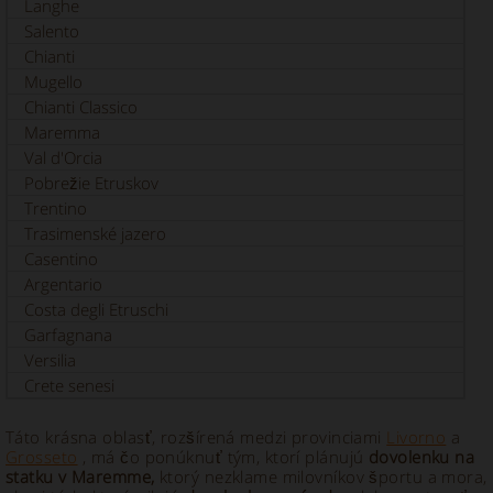
Langhe
Salento
Chianti
Mugello
Chianti Classico
Maremma
Val d'Orcia
Pobrežie Etruskov
Trentino
Trasimenské jazero
Casentino
Argentario
Costa degli Etruschi
Garfagnana
Versilia
Crete senesi
Táto krásna oblasť, rozšírená medzi provinciami
Livorno
a
Grosseto
, má čo ponúknuť tým, ktorí plánujú
dovolenku na
statku v Maremme,
ktorý nezklame milovníkov športu a mora,