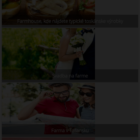
Farmhouse, kde nájdete typické toskánske výrobky
Svadba na farme
Farma v Taliansku