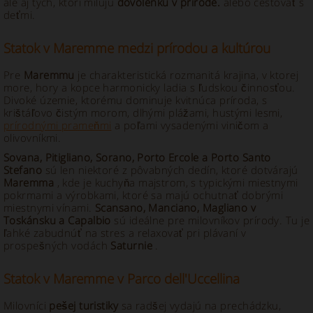
ale aj tých, ktorí milujú
dovolenku v prírode.
alebo cestovať s
deťmi.
Statok v Maremme medzi prírodou a kultúrou
Pre
Maremmu
je charakteristická rozmanitá krajina, v ktorej
more, hory a kopce harmonicky ladia s ľudskou činnosťou.
Divoké územie, ktorému dominuje kvitnúca príroda, s
krištáľovo čistým morom, dlhými plážami, hustými lesmi,
prírodnými prameňmi
a poľami vysadenými viničom a
olivovníkmi.
Sovana, Pitigliano, Sorano, Porto Ercole a Porto Santo
Stefano
sú len niektoré z pôvabných dedín, ktoré dotvárajú
Maremma
, kde je kuchyňa majstrom, s typickými miestnymi
pokrmami a výrobkami, ktoré sa majú ochutnať dobrými
miestnymi vínami.
Scansano, Manciano, Magliano v
Toskánsku a Capalbio
sú ideálne pre milovníkov prírody. Tu je
ľahké zabudnúť na stres a relaxovať pri plávaní v
prospešných vodách
Saturnie
.
Statok v Maremme v Parco dell'Uccellina
Milovníci
pešej turistiky
sa radšej vydajú na prechádzku,