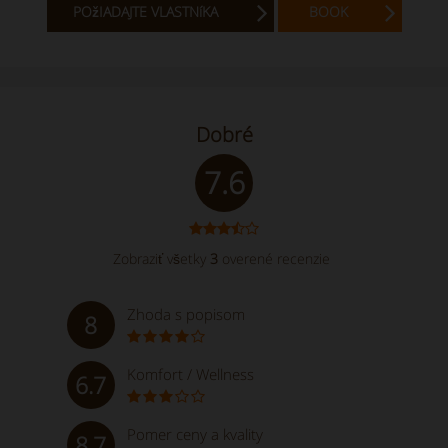
POžIADAJTE VLASTNíKA
BOOK
Dobré
7.6
Zobraziť všetky
3
overené recenzie
Zhoda s popisom
8
Komfort / Wellness
6.7
Pomer ceny a kvality
8.7