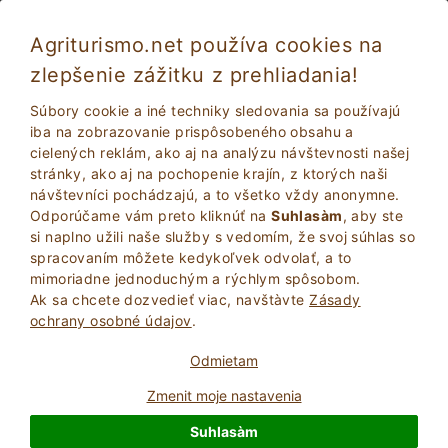
Agriturismo.net používa cookies na
zlepšenie zážitku z prehliadania!
Assemini 2041
Dobré
Súbory cookie a iné techniky sledovania sa používajú
7.6
Statok
iba na zobrazovanie prispôsobeného obsahu a
cielených reklám, ako aj na analýzu návštevnosti našej
Cagliari
, assemini
31
Počet lôžok
(Pozri mapu)
stránky, ako aj na pochopenie krajín, z ktorých naši
návštevníci pochádzajú, a to všetko vždy anonymne.
POžIADAJTE VLASTNíKA
BOOK
Odporúčame vám preto kliknúť na
Suhlasàm
, aby ste
si naplno užili naše služby s vedomím, že svoj súhlas so
spracovaním môžete kedykoľvek odvolať, a to
mimoriadne jednoduchým a rýchlym spôsobom.
Viac Informácií
Ak sa chcete dozvedieť viac, navštà­vte
Zásady
ochrany osobné údajov
.
Odmietam
Zmenit moje nastavenia
Suhlasàm