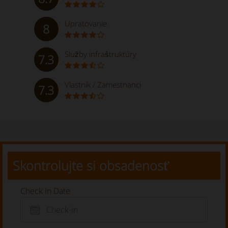
Upratovanie
8
Služby infraštruktúry
7.3
Vlastník / Zamestnanci
7.3
Skontrolujte si obsadenosť
Check In Date