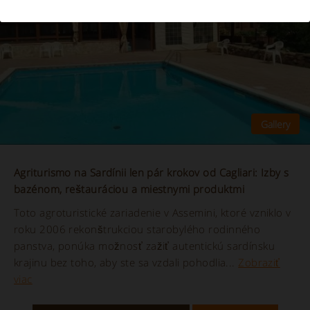
Agriturismo na Sardínii len pár krokov od Cagliari: Izby s
bazénom, reštauráciou a miestnymi produktmi
Toto agroturistické zariadenie v Assemini, ktoré vzniklo v
roku 2006 rekonštrukciou starobylého rodinného
panstva, ponúka možnosť zažiť autentickú sardínsku
krajinu bez toho, aby ste sa vzdali pohodlia...
Zobraziť
viac