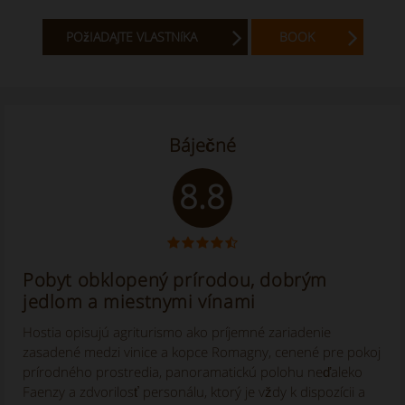
POžIADAJTE VLASTNíKA
BOOK
Báječné
8.8
Pobyt obklopený prírodou, dobrým
jedlom a miestnymi vínami
Hostia opisujú agriturismo ako príjemné zariadenie
zasadené medzi vinice a kopce Romagny, cenené pre pokoj
prírodného prostredia, panoramatickú polohu neďaleko
Faenzy a zdvorilosť personálu, ktorý je vždy k dispozícii a