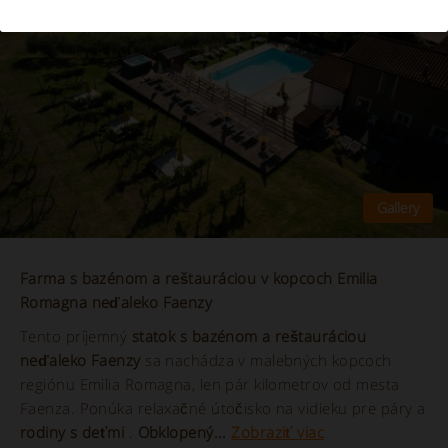
Farma s bazénom a reštauráciou v kopcoch Emilia
Romagna neďaleko Faenzy
Tento príjemný
statok s bazénom a reštauráciou
neďaleko Faenzy
sa nachádza v malebných kopcoch
regiónu Emilia Romagna, len pár kilometrov od mesta
Faenza. Ponúka relaxačné útočisko na vidieku pre páry a
rodiny s deťmi
.
Obklopený...
Zobraziť viac