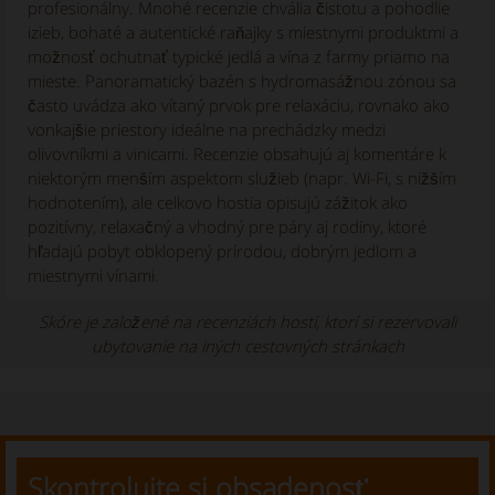
profesionálny. Mnohé recenzie chvália čistotu a pohodlie
izieb, bohaté a autentické raňajky s miestnymi produktmi a
možnosť ochutnať typické jedlá a vína z farmy priamo na
mieste. Panoramatický bazén s hydromasážnou zónou sa
často uvádza ako vítaný prvok pre relaxáciu, rovnako ako
vonkajšie priestory ideálne na prechádzky medzi
olivovníkmi a vinicami. Recenzie obsahujú aj komentáre k
niektorým menším aspektom služieb (napr. Wi-Fi, s nižším
hodnotením), ale celkovo hostia opisujú zážitok ako
pozitívny, relaxačný a vhodný pre páry aj rodiny, ktoré
hľadajú pobyt obklopený prírodou, dobrým jedlom a
miestnymi vínami.
Skóre je založené na recenziách hostí, ktorí si rezervovali
ubytovanie na iných cestovných stránkach
Skontrolujte si obsadenosť