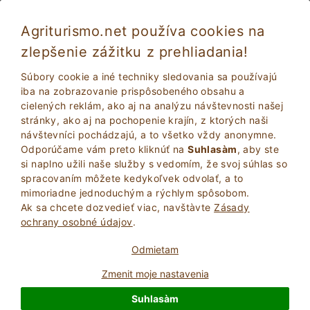
Agriturismo.net používa cookies na
zlepšenie zážitku z prehliadania!
Faenza 1257
Báječné
Súbory cookie a iné techniky sledovania sa používajú
8.8
Statok
iba na zobrazovanie prispôsobeného obsahu a
cielených reklám, ako aj na analýzu návštevnosti našej
Ravenna
, Faenza
36
Počet lôžok
(Pozri mapu)
stránky, ako aj na pochopenie krajín, z ktorých naši
návštevníci pochádzajú, a to všetko vždy anonymne.
POžIADAJTE VLASTNíKA
BOOK
Odporúčame vám preto kliknúť na
Suhlasàm
, aby ste
si naplno užili naše služby s vedomím, že svoj súhlas so
spracovaním môžete kedykoľvek odvolať, a to
mimoriadne jednoduchým a rýchlym spôsobom.
Viac Informácií
Ak sa chcete dozvedieť viac, navštà­vte
Zásady
ochrany osobné údajov
.
Odmietam
Zmenit moje nastavenia
Suhlasàm