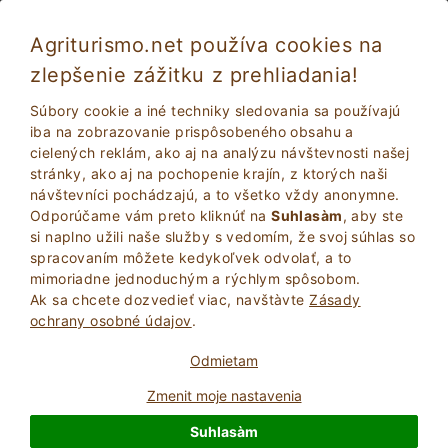
Agriturismo.net používa cookies na
zlepšenie zážitku z prehliadania!
Sirmione 3972
Výborne
Súbory cookie a iné techniky sledovania sa používajú
9
Apartmán na statku
iba na zobrazovanie prispôsobeného obsahu a
cielených reklám, ako aj na analýzu návštevnosti našej
Brescia
, Sirmione
109
Počet lôžok
(Pozri mapu)
stránky, ako aj na pochopenie krajín, z ktorých naši
návštevníci pochádzajú, a to všetko vždy anonymne.
POžIADAJTE VLASTNíKA
BOOK
Odporúčame vám preto kliknúť na
Suhlasàm
, aby ste
si naplno užili naše služby s vedomím, že svoj súhlas so
spracovaním môžete kedykoľvek odvolať, a to
mimoriadne jednoduchým a rýchlym spôsobom.
Viac Informácií
Ak sa chcete dozvedieť viac, navštà­vte
Zásady
ochrany osobné údajov
.
Odmietam
Zmenit moje nastavenia
Suhlasàm