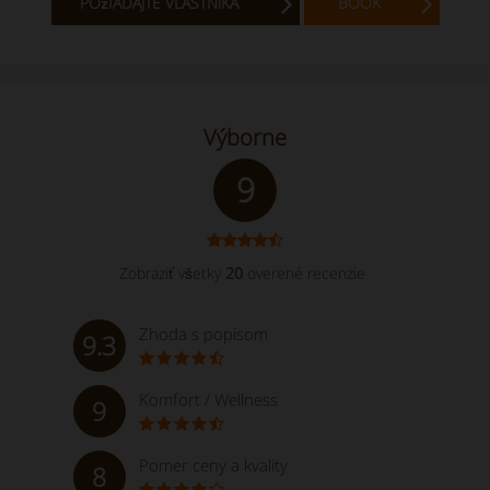
POžIADAJTE VLASTNíKA
BOOK
Výborne
9
Zobraziť všetky
20
overené recenzie
Zhoda s popisom
9.3
Komfort / Wellness
9
Pomer ceny a kvality
8