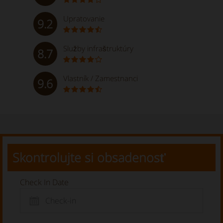
Upratovanie
9.2
Služby infraštruktúry
8.7
Vlastník / Zamestnanci
9.6
Skontrolujte si obsadenosť
Check In Date