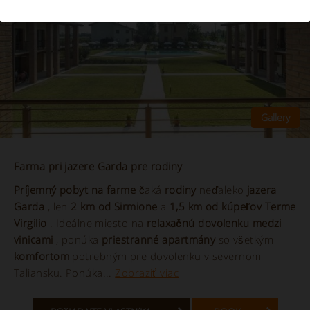
Farma pri jazere Garda pre rodiny
Príjemný pobyt na farme
čaká
rodiny
neďaleko
jazera
Garda
, len
2 km od Sirmione
a
1,5 km od kúpeľov Terme
Virgilio
. Ideálne miesto na
relaxačnú dovolenku medzi
vinicami
, ponúka
priestranné apartmány
so všetkým
komfortom
potrebným pre dovolenku v severnom
Taliansku. Ponúka...
Zobraziť viac