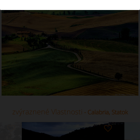
Statok v lokalite Calabria
zvýraznené Vlastnosti
- Calabria, Statok