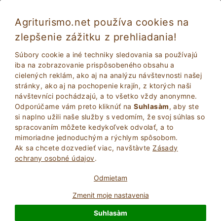
Agriturismo.net používa cookies na
zlepšenie zážitku z prehliadania!
Súbory cookie a iné techniky sledovania sa používajú
iba na zobrazovanie prispôsobeného obsahu a
cielených reklám, ako aj na analýzu návštevnosti našej
stránky, ako aj na pochopenie krajín, z ktorých naši
návštevníci pochádzajú, a to všetko vždy anonymne.
Odporúčame vám preto kliknúť na
Suhlasàm
, aby ste
si naplno užili naše služby s vedomím, že svoj súhlas so
2
Dospelí
spracovaním môžete kedykoľvek odvolať, a to
VYHĽADAŤ
0
Deti
mimoriadne jednoduchým a rýchlym spôsobom.
Ak sa chcete dozvedieť viac, navštà­vte
Zásady
ochrany osobné údajov
.
Odmietam
Zmenit moje nastavenia
Homepage
Statok
Calabria
Suhlasàm