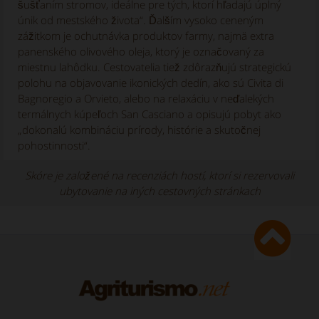
šušťaním stromov, ideálne pre tých, ktorí hľadajú úplný
únik od mestského života“. Ďalším vysoko ceneným
zážitkom je ochutnávka produktov farmy, najmä extra
panenského olivového oleja, ktorý je označovaný za
miestnu lahôdku. Cestovatelia tiež zdôrazňujú strategickú
polohu na objavovanie ikonických dedín, ako sú Civita di
Bagnoregio a Orvieto, alebo na relaxáciu v neďalekých
termálnych kúpeľoch San Casciano a opisujú pobyt ako
„dokonalú kombináciu prírody, histórie a skutočnej
pohostinnosti“.
Skóre je založené na recenziách hostí, ktorí si rezervovali
ubytovanie na iných cestovných stránkach