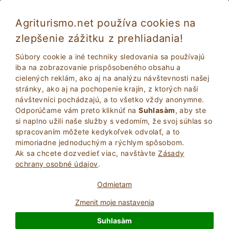
Agriturismo.net používa cookies na
zlepšenie zážitku z prehliadania!
Acquapendente 5580
Výnimočné
Súbory cookie a iné techniky sledovania sa používajú
9.6
Statok
iba na zobrazovanie prispôsobeného obsahu a
cielených reklám, ako aj na analýzu návštevnosti našej
Viterbo
, Acquapendente
8
Počet lôžok
(Pozri mapu)
stránky, ako aj na pochopenie krajín, z ktorých naši
návštevníci pochádzajú, a to všetko vždy anonymne.
POžIADAJTE VLASTNíKA
BOOK
Odporúčame vám preto kliknúť na
Suhlasàm
, aby ste
si naplno užili naše služby s vedomím, že svoj súhlas so
spracovaním môžete kedykoľvek odvolať, a to
mimoriadne jednoduchým a rýchlym spôsobom.
Viac Informácií
Ak sa chcete dozvedieť viac, navštà­vte
Zásady
ochrany osobné údajov
.
58 Recenzie
Zariadenie
Odmietam
Zmenit moje nastavenia
Výnimočné
Suhlasàm