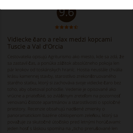
9.6
Vidiecke čaro a relax medzi kopcami
Tuscie a Val d'Orcia
Cestovatelia opisujú Agriturismo ako miesto, kde sa zdá, že
sa zastavil čas, a ponúka zážitok absolútneho pokoja len
pár krokov od toskánskych hraníc. Hostia neustále chvália
krásu kamennej stavby, starostlivo zrekonštruovaného
starého statku, ktorý si zachováva svoje vidiecke čaro bez
toho, aby obetoval pohodlie. Vedenie je opisované ako
vrúcne a priateľské, so zvláštnym zreteľom na pozornosť
venovanú čistote apartmánov a starostlivosti o spoločné
priestory. Recenzie obsahujú nadšené zmienky o
panoramatickom bazéne obklopenom zeleňou, ktorý sa
považuje za skutočné útočisko pred letnými horúčavami:
jeden hosť s láskou spomína na „ticho prerušované len