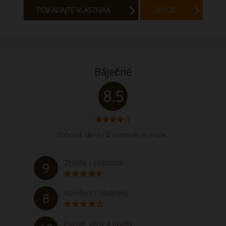
POžIADAJTE VLASTNíKA
BOOK
Báječné
8.5
Zobraziť všetky
2
overené recenzie
Zhoda s popisom
9
Komfort / Wellness
8
Pomer ceny a kvality