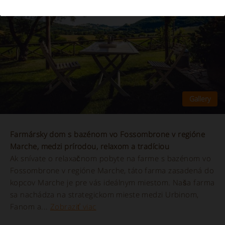
Farmársky dom s bazénom vo Fossombrone v regióne
Marche, medzi prírodou, relaxom a tradíciou
Ak snívate o relaxačnom pobyte na farme s bazénom vo
Fossombrone v regióne Marche, táto farma zasadená do
kopcov Marche je pre vás ideálnym miestom. Naša farma
sa nachádza na strategickom mieste medzi Urbinom,
Fanom a...
Zobraziť viac