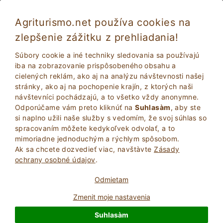
Agriturismo.net používa cookies na
zlepšenie zážitku z prehliadania!
Fossombrone 5586
Báječné
Súbory cookie a iné techniky sledovania sa používajú
8.5
Statok
iba na zobrazovanie prispôsobeného obsahu a
cielených reklám, ako aj na analýzu návštevnosti našej
Pesaro Urbino
, Fossombrone
(Pozri mapu)
stránky, ako aj na pochopenie krajín, z ktorých naši
Okamžitej Rezervácie
25
Počet lôžok
návštevníci pochádzajú, a to všetko vždy anonymne.
Odporúčame vám preto kliknúť na
Suhlasàm
, aby ste
POžIADAJTE VLASTNíKA
BOOK
si naplno užili naše služby s vedomím, že svoj súhlas so
spracovaním môžete kedykoľvek odvolať, a to
mimoriadne jednoduchým a rýchlym spôsobom.
Ak sa chcete dozvedieť viac, navštà­vte
Zásady
ochrany osobné údajov
.
Viac Informácií
Odmietam
Zmenit moje nastavenia
Suhlasàm