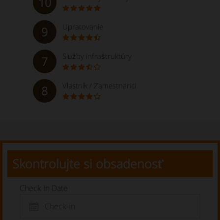
10
Upratovanie
9
Služby infraštruktúry
7
Vlastník / Zamestnanci
8
Skontrolujte si obsadenosť
Check In Date