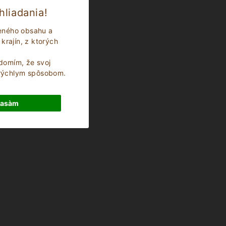
hliadania!
beného obsahu a
krajín, z ktorých
edomím, že svoj
 rýchlym spôsobom.
lasàm