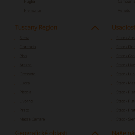
Puglia
Campani
Piemonte
Veneto
Tuscany Region
Usadlost
Siena
Statok Are
Florencia
Statok Flo
Pisa
Statok Gro
Arezzo
Statok Liv
Grosseto
Statok Luc
Lucca
Statok Mas
Pistoia
Statok Pis
Livorno
Statok Pist
Prato
Statok Pra
Massa Carrara
Statok Sie
Geografické oblasti
Naše ná