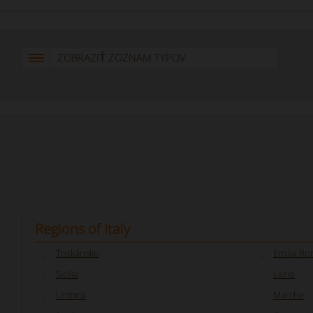
ZOBRAZIŤ ZOZNAM TYPOV
Regions of Italy
Toskánsko
Emilia R
Sicília
Lazio
Umbria
Marche