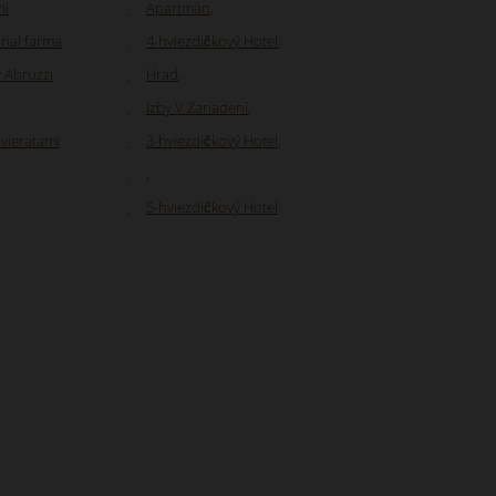
ii
Apartmán
,
onal farma
4-hviezdičkový Hotel
,
 Abruzzi
Hrad
,
Izby V Zariadení
,
zvieratami
3-hviezdičkový Hotel
,
,
5-hviezdičkový Hotel