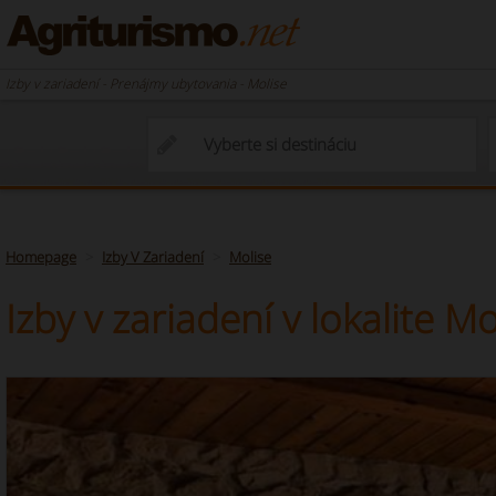
Izby v zariadení - Prenájmy ubytovania - Molise
Homepage
Izby V Zariadení
Molise
Izby v zariadení v lokalite Mo