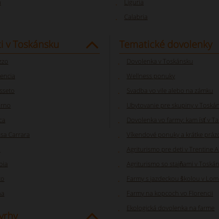
a
Liguria
Calabria
i v Toskánsku
Tematické dovolenky
zzo
Dovolenka v Toskánsku
rencia
Wellness ponuky
sseto
Svadba vo vile alebo na zámku
orno
Ubytovanie pre skupiny v Toská
ca
Dovolenka vo farmy: kam ísť v Ta
sa Carrara
Víkendové ponuky a krátke práz
a
Agriturismo pre deti v Trentine A
oia
Agriturismo so stajňami v Toská
to
Farmy s jazdeckou školou v Lom
na
Farmy na kopcoch vo Florencii
Ekologická dovolenka na farme
vrhy