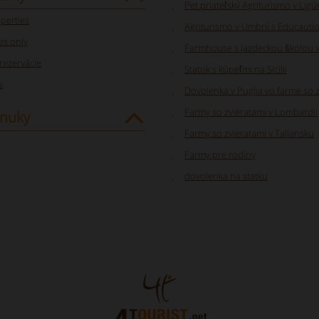
Pet priateľský Agriturismo v Ligúr
perties
Agriturismo v Umbrii s Educauti
s only
Farmhouse s jazdeckou školou v
rezervácie
Statok s kúpeľmi na Sicílii
s
Dovolenka v Puglia vo farme so 
Farmy so zvieratami v Lombardii
nuky
Farmy so zvieratami v Taliansku
Farmy pre rodiny
dovolenka na statku