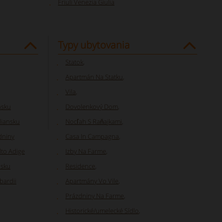
Friuli Venezia Giulia
Typy ubytovania
Statok
,
Apartmán Na Statku
,
Vila
,
nsku
Dovolenkový Dom
,
liansku
Nocľah S Raňajkami
,
dniny
Casa In Campagna
,
lto Adige
Izby Na Farme
,
nsku
Residence
,
bardii
Apartmány Vo Vile
,
Prázdniny Na Farme
,
Historické/umelecké Sídlo
,