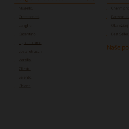
Mugello
,
Charm pro
Crete senesi
,
Farmhouse
Langhe
,
Okamžitej 
Casentino
,
Best Seller
lago_di_como
,
Naše po
costa_etruschi
,
Versilia
,
Cilento
,
Salento
,
Chianti