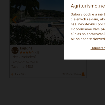
Agriturismo.ne
Súbory cookie a iné 
cielených reklám, ako
naši návštevníci po
Odporúčame vám pre
súhlas so spracovan
Ak sa chcete dozvedi
Báječné
Odmieta
8.7
(
)
2
Izby v zariadení
Campobasso Molise
Tavenna 4488
1 - 7
Min
22
Počet lôžok