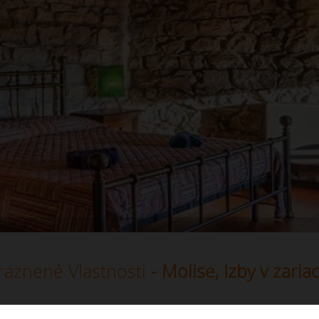
raznené Vlastnosti
- Molise, Izby v zaria