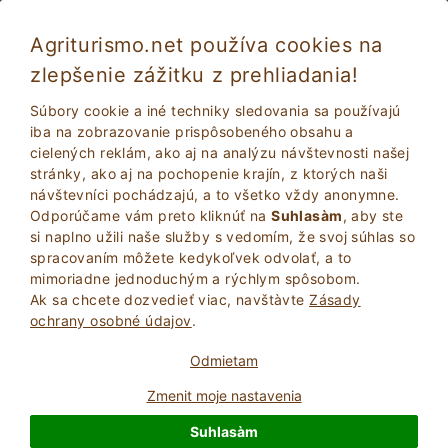
Agriturismo.net používa cookies na
zlepšenie zážitku z prehliadania!
Súbory cookie a iné techniky sledovania sa používajú
iba na zobrazovanie prispôsobeného obsahu a
cielených reklám, ako aj na analýzu návštevnosti našej
stránky, ako aj na pochopenie krajín, z ktorých naši
návštevníci pochádzajú, a to všetko vždy anonymne.
Odporúčame vám preto kliknúť na
Suhlasàm
, aby ste
si naplno užili naše služby s vedomím, že svoj súhlas so
2
Dospelí
spracovaním môžete kedykoľvek odvolať, a to
VYHĽADAŤ
0
Deti
mimoriadne jednoduchým a rýchlym spôsobom.
Ak sa chcete dozvedieť viac, navštà­vte
Zásady
ochrany osobné údajov
.
Odmietam
Zmenit moje nastavenia
Homepage
Garfagnana
Suhlasàm