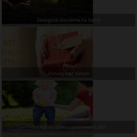
Ekologická dovolenka na farme
Ponuky Last Minute
Farmársky dom s opatrovaním detí