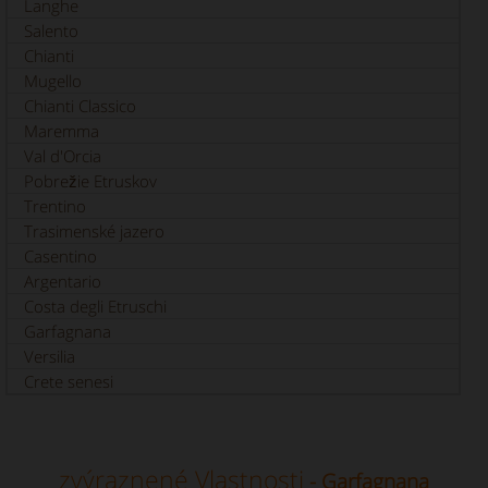
Langhe
Salento
Chianti
Mugello
Chianti Classico
Maremma
Val d'Orcia
Pobrežie Etruskov
Trentino
Trasimenské jazero
Casentino
Argentario
Costa degli Etruschi
Garfagnana
Versilia
Crete senesi
zvýraznené Vlastnosti
- Garfagnana