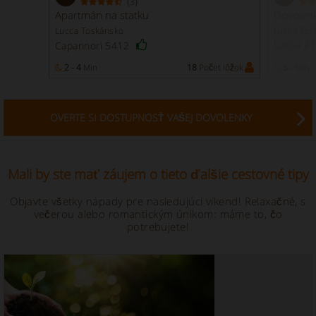
(
)
3
Apartmán na statku
Dovolen
Lucca Toskánsko
Lucca Tos
Lucca 2
Capannori 5412
2 - 4
Min
18
Počet lôžok
5 -
Min
OVERTE SI DOSTUPNOSŤ VAŠEJ DOVOLENKY
Mali by ste mať záujem o tieto ďalšie cestovné tipy
Objavte všetky nápady pre nasledujúci víkend! Relaxačné, s
večerou alebo romantickým únikom: máme to, čo
potrebujete!