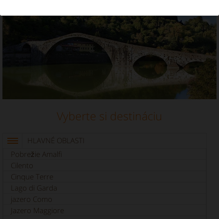
Dovolenkový prenájom v lokalite Garfagnana
Vyberte si destináciu
HLAVNÉ OBLASTI
Pobrežie Amalfi
Cilento
Cinque Terre
Lago di Garda
jazero Como
Jazero Maggiore