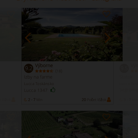
Výborne
Vý
9.2
9.5
(
)
18
Izby na farme
Statok
Lucca Toskánsko
Lucca Tos
Segromi
Lucca 1347
 lôžok
2 - 7
Min
20
Počet lôžok
3 - 7
Min