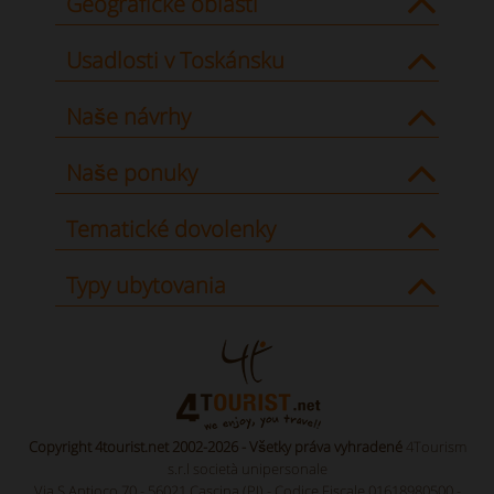
Geografické oblasti
Usadlosti v Toskánsku
Naše návrhy
Naše ponuky
Tematické dovolenky
Typy ubytovania
Copyright 4tourist.net 2002-2026 - Všetky práva vyhradené
4Tourism
s.r.l società unipersonale
Via S.Antioco 70 - 56021 Cascina (PI) - Codice Fiscale 01618980500 -