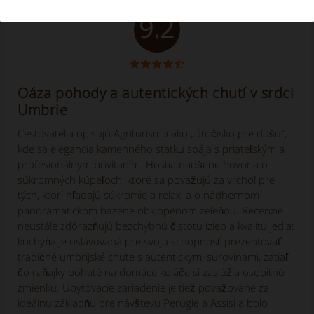
9.2
Oáza pohody a autentických chutí v srdci
Umbrie
Cestovatelia opisujú Agriturismo ako „útočisko pre dušu“,
kde sa elegancia kamenného statku spája s priateľským a
profesionálnym privítaním. Hostia nadšene hovoria o
súkromných kúpeľoch, ktoré sa považujú za vrchol pre
tých, ktorí hľadajú súkromie a relax, a o nádhernom
panoramatickom bazéne obklopenom zeleňou. Recenzie
neustále zdôrazňujú bezchybnú čistotu izieb a kvalitu jedla:
kuchyňa je oslavovaná pre svoju schopnosť prezentovať
tradičné umbrijské chute s autentickými surovinami, zatiaľ
čo raňajky bohaté na domáce koláče si zaslúžia osobitnú
zmienku. Ubytovacie zariadenie je tiež považované za
ideálnu základňu pre návštevu Perugie a Assisi a bolo