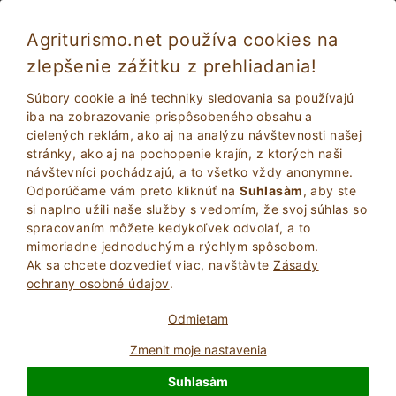
Agriturismo.net používa cookies na
zlepšenie zážitku z prehliadania!
Perugia 2625
Výborne
Súbory cookie a iné techniky sledovania sa používajú
9.2
Statok
iba na zobrazovanie prispôsobeného obsahu a
cielených reklám, ako aj na analýzu návštevnosti našej
Perugia
, Perugia
27
Počet lôžok
(Pozri mapu)
stránky, ako aj na pochopenie krajín, z ktorých naši
návštevníci pochádzajú, a to všetko vždy anonymne.
POžIADAJTE VLASTNíKA
BOOK
Odporúčame vám preto kliknúť na
Suhlasàm
, aby ste
si naplno užili naše služby s vedomím, že svoj súhlas so
spracovaním môžete kedykoľvek odvolať, a to
mimoriadne jednoduchým a rýchlym spôsobom.
Viac Informácií
Ak sa chcete dozvedieť viac, navštà­vte
Zásady
ochrany osobné údajov
.
578 Recenzie
Zariadenie
Odmietam
Zmenit moje nastavenia
Výborne
Suhlasàm