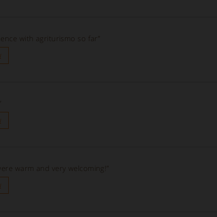
ence with agriturismo so far”
u
”
u
 were warm and very welcoming!”
u