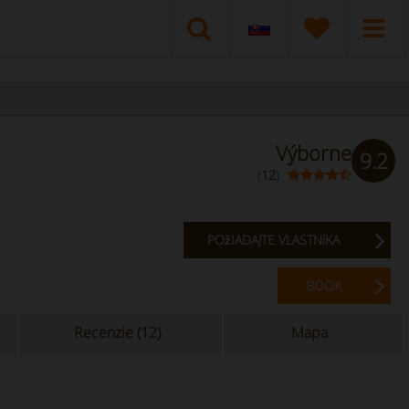
Výborne
9.2
(
12
)
POžIADAJTE VLASTNíKA
BOOK
Recenzie (12)
Mapa