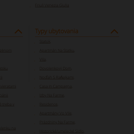
Friuli Venezia Giulia
Typy ubytovania
Statok
,
azénom
Apartmán Na Statku
,
Vila
,
átsku
Dovolenkový Dom
,
ii
Nocľah S Raňajkami
,
zvieratami
Casa In Campagna
,
pánii
Izby Na Farme
,
é treba v
Residence
,
Apartmány Vo Vile
,
Prázdniny Na Farme
,
olenku na
Historické/umelecké Sídlo
,