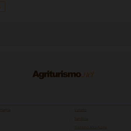
u
omagna
Veneto
Sardínia
Trentino Alto Adige