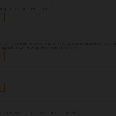
proprietaire aux petits soins”
u
s un lieu récent qui deviendra, avec quelques arbres en plus un
s agréable par le propriétaire et sa famille.”
u
u
es très accueillants et très professionnels”