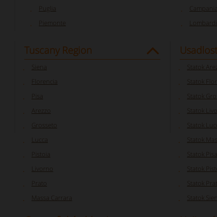
Puglia
Campani
Piemonte
Lombardi
Tuscany Region
Usadlost
Siena
Statok Are
Florencia
Statok Flo
Pisa
Statok Gro
Arezzo
Statok Liv
Grosseto
Statok Luc
Lucca
Statok Mas
Pistoia
Statok Pis
Livorno
Statok Pist
Prato
Statok Pra
Massa Carrara
Statok Sie