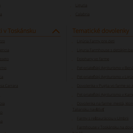
a
Liguria
a
Calabria
i v Toskánsku
Tematické dovolenky
zzo
Ligúria Farmy pre deti
rencia
Liguria Farmhouse s detským b
sseto
Epiphany vo farme
orno
Pet priateľský Agriturismo v Ben
ca
Pet priateľský Agriturismo v Ligúr
sa Carrara
Dovolenka v Puglia vo farme so 
a
Pet priateľský Agriturismo v Kam
oia
Dovolenka na farme: mestá, ktor
Taliansku navštíviť
to
Farmy s reštauráciou v Umbrii
na
Farmhouse v Toskánsku na dov