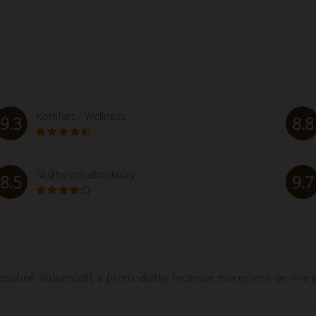
Komfort / Wellness
9.3
8.8
Služby infraštruktúry
8.5
9.7
je osobné skúsenosti, a preto všetky recenzie zverejnené on-lin