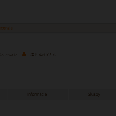
ecenzie
Rezervácie
20
Počet lôžok
Informácie
Služby