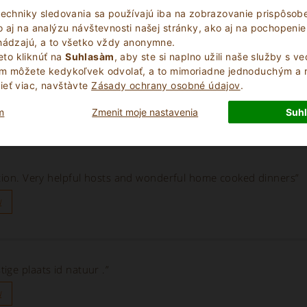
techniky sledovania sa používajú iba na zobrazovanie prispôso
u
 aj na analýzu návštevnosti našej stránky, ako aj na pochopenie 
chádzajú, a to všetko vždy anonymne.
to kliknúť na
Suhlasàm
, aby ste si naplno užili naše služby s v
ím môžete kedykoľvek odvolať, a to mimoriadne jednoduchým a
eť viac, navštà­vte
Zásady ochrany osobné údajov
.
u
m
Zmenit moje nastavenia
Suh
ation. Very helpful hosts and wonderful home cooked dinners”
u
ige plaats id natuur .”
u