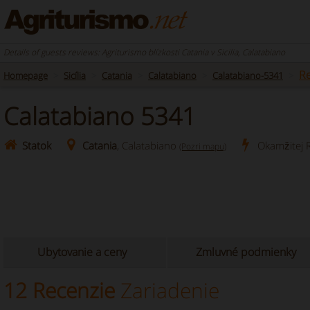
Details of guests reviews: Agriturismo blízkosti Catania v Sicilia, Calatabiano
R
Homepage
Sicília
Catania
Calatabiano
Calatabiano-5341
Calatabiano 5341
Statok
Catania
, Calatabiano
Okamžitej 
(Pozri mapu)
Ubytovanie a ceny
Zmluvné podmienky
12 Recenzie
Zariadenie