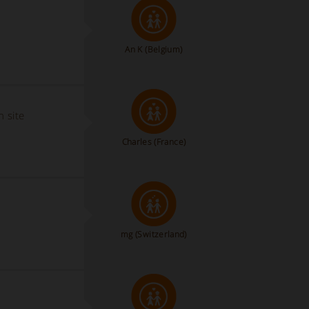
An K
(Belgium)
 site
Charles
(France)
mg
(Switzerland)