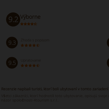
Výborne
9.2
Zhoda s popisom
9.3
Upratovanie
9.5
Recenzie napísali turisti, ktorí boli ubytovaní v tomto zariadení
Všetci zákazníci, ktorí hodnotili toto ubytovanie, opisujú svo
názor spoločnosti 4tourism s.r.l..