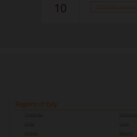
10
Pozri úplnú recenzi
Regions of Italy
Toskánsko
Emilia R
Sicília
Lazio
Umbria
Marche