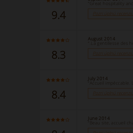
“Great hospitality and 
9.4
Pozri úplnú recenzi
August 2014
“.La gentillesse des 
8.3
Pozri úplnú recenzi
July 2014
“Accueil impéccable.
8.4
Pozri úplnú recenzi
June 2014
“Beau site, accueil ch
Pozri úplnú recenzi