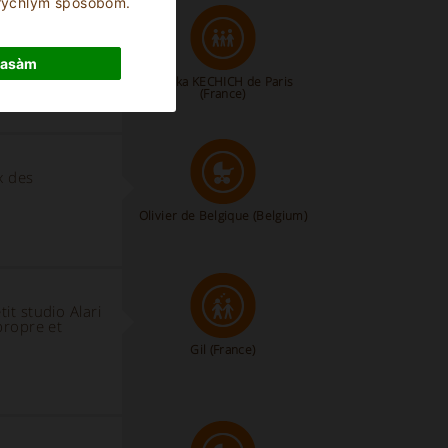
 rýchlym spôsobom.
lasàm
Malika KECHICH de Paris
(France)
x des
Olivier de Belgique
(Belgium)
it studio Alari
propre et
Gil (France)