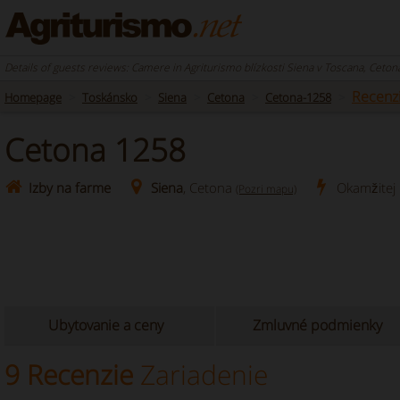
Details of guests reviews: Camere in Agriturismo blízkosti Siena v Toscana, Ceton
Recenz
Homepage
Toskánsko
Siena
Cetona
Cetona-1258
Cetona 1258
Izby na farme
Siena
, Cetona
Okamžitej 
(Pozri mapu)
Ubytovanie a ceny
Zmluvné podmienky
9 Recenzie
Zariadenie