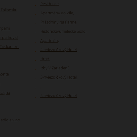
Residence
,
 Taliansku
Apartmány Vo Vile
,
Prázdniny Na Farme
,
mpánii
Historické/umelecké Sídlo
,
h parkov d
Apartmán
,
v Toskánsku
4-hviezdičkový Hotel
,
Hrad
,
Izby V Zariadení
,
monte
3-hviezdičkový Hotel
,
i
,
omagna
5-hviezdičkový Hotel
jedlo a víno