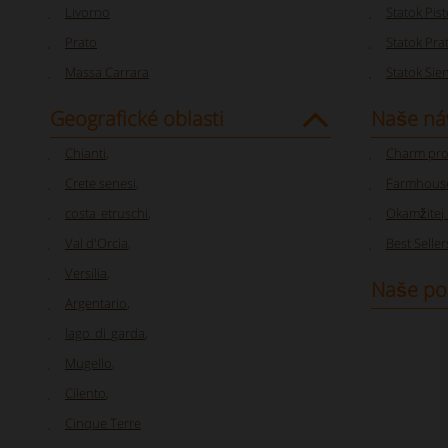
Livorno
Statok Pist
Prato
Statok Pra
Massa Carrara
Statok Sie
Geografické oblasti
Naše ná
Chianti
,
Charm pro
Crete senesi
,
Farmhouse
costa_etruschi
,
Okamžitej 
Val d'Orcia
,
Best Seller
Versilia
,
Naše po
Argentario
,
lago_di_garda
,
Mugello
,
Cilento
,
Cinque Terre