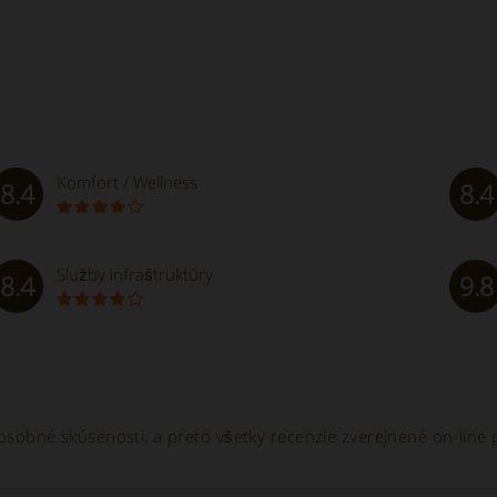
Komfort / Wellness
8.4
8.4
Služby infraštruktúry
8.4
9.8
je osobné skúsenosti, a preto všetky recenzie zverejnené on-lin