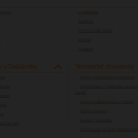
omagna
Lombardia
Sardínia
Trentino Alto Adige
a
Liguria
Calabria
i v Toskánsku
Tematické dovolenky
zzo
Farmy na kopcoch vo Florencii
rencia
Farmhouse v Toskánsku na dov
bicykli
sseto
Farmy s reštauráciou v Umbrii
orno
Farmy v horách
ca
Farma v Taliansku
sa Carrara
Farmhouse na Sicílii v blízkosti 
a