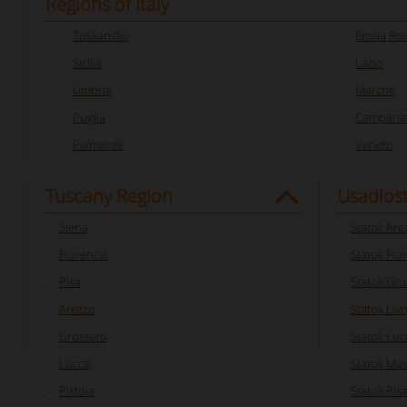
Regions of Italy
Toskánsko
Emilia R
Sicília
Lazio
Umbria
Marche
Puglia
Campani
Piemonte
Veneto
Tuscany Region
Usadlost
Siena
Statok Are
Florencia
Statok Flo
Pisa
Statok Gro
Arezzo
Statok Liv
Grosseto
Statok Luc
Lucca
Statok Mas
Pistoia
Statok Pis