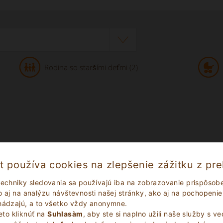
Rodina so staršími deťmi (2)
t používa cookies na zlepšenie zážitku z pre
sitzerin, weitläufiges, tolles Gelände”
techniky sledovania sa používajú iba na zobrazovanie prispôso
 aj na analýzu návštevnosti našej stránky, ako aj na pochopenie 
u
chádzajú, a to všetko vždy anonymne.
to kliknúť na
Suhlasàm
, aby ste si naplno užili naše služby s v