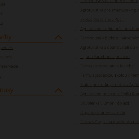
Farmhouse s bazénom v Umbrii
oia
Agroturistika pre smartworking v
to
Ekologická farma v Puglii
na
Agriturismo s reštauráciou v Ka
vrhy
Farmhouse v blízkosti národnýc
Agroturistika s opatrovateľkou 
perties
Ligúria Farmhouse pri mori
s only
Farma so zvieratami v Marche
rezervácie
Farmy s jazdeckou školou v Pie
s
Statok pre rodiny s deťmi v Apúli
nuky
Agriturismo pri mori v Emilia R
Dovolenka v Umbrii: čo jesť
Organické farmy na Sicílii
Farmy v Puglia na dovolenku na 