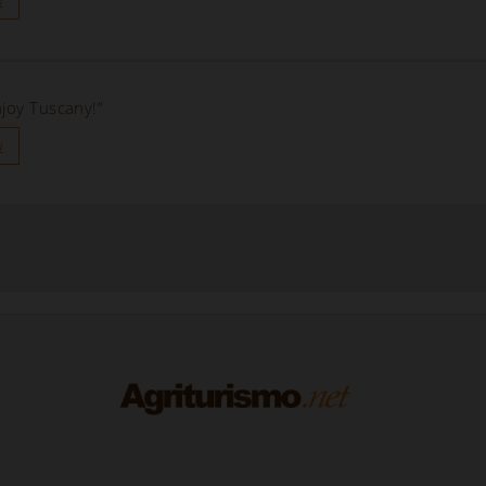
njoy Tuscany!”
u