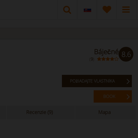
Báječné
8.6
(
9
)
POžIADAJTE VLASTNíKA
BOOK
Recenzie (9)
Mapa