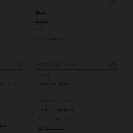
Molise
Abruzzo
Basilicata
Friuli Venezia Giulia
Typy ubytovania
Statok
,
olenku na
Apartmán Na Statku
,
Vila
,
Dovolenkový Dom
,
Nocľah S Raňajkami
,
Casa In Campagna
,
mora
Izby Na Farme
,