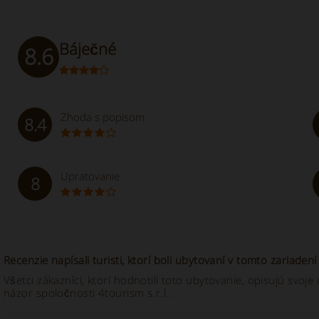
Báječné
8.6
Zhoda s popisom
8.4
Upratovanie
8
Recenzie napísali turisti, ktorí boli ubytovaní v tomto zariadení
Všetci zákazníci, ktorí hodnotili toto ubytovanie, opisujú svo
názor spoločnosti 4tourism s.r.l..