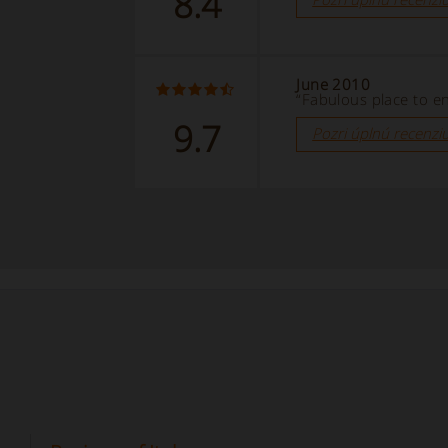
8.4
June 2010
“Fabulous place to e
9.7
Pozri úplnú recenzi