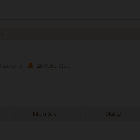
a
ie
Rezervácie
28
Počet lôžok
Informácie
Služby