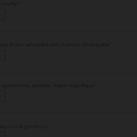
locality!”
u
hôtes et leur serviabilité sont vraiment remarquable ”
u
 Logement très agréable. Région magnifique.”
u
aleureux et gentillesse.”
u