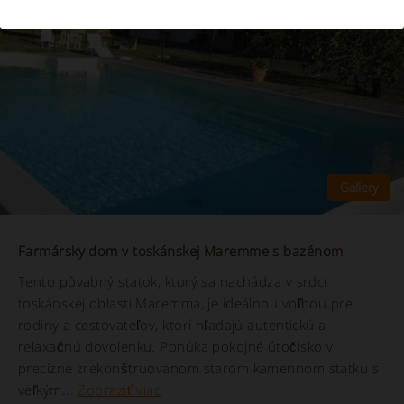
Farmársky dom v toskánskej Maremme s bazénom
Tento pôvabný statok, ktorý sa nachádza v srdci
toskánskej oblasti Maremma, je ideálnou voľbou pre
rodiny a cestovateľov, ktorí hľadajú autentickú a
relaxačnú dovolenku. Ponúka pokojné útočisko v
precízne zrekonštruovanom starom kamennom statku s
veľkým...
Zobraziť viac