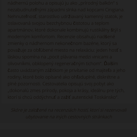
nádhernú polohu a opisujú ju ako „prírodný balkón“ s
nezabudnuteľnými západmi slnka nad kopcami Cinigiana.
Nehnuteľnosť, starostlivo udržiavaný kamenný statok, je
oslavovaná svojou bezchybnou čistotou a teplom
apartmánov, ktoré dokonale kombinujú rustikálny štýl s
moderným komfortom. Recenzie obsahujú nadšené
zmienky o nádhernom nekonečnom bazéne, ktorý sa
považuje za obľúbené miesto na relaxáciu: jeden hosť s
láskou spomína na „pocit plávania medzi vinicami a
olivovníkmi, obklopený regeneračným tichom“. Ďalším
často uvádzaným zážitkom je privítanie od majiteľa a jeho
rodiny, ktoré bolo opísané ako ohľaduplné, diskrétne a
plné pozornosti. Cestovatelia opisujú svoj pobyt ako
„dokonalú zmes prírody, pokoja a krásy, ideálnu pre tých,
ktorí si chcú oddýchnuť a zažiť autentické Toskánsko“.
Skóre je založené na recenziách hostí, ktorí si rezervovali
ubytovanie na iných cestovných stránkach