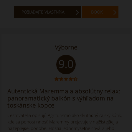
POžIADAJTE VLASTNíKA
BOOK
Výborne
9.0
Autentická Maremma a absolútny relax:
panoramatický balkón s výhľadom na
toskánske kopce
Cestovatelia opisujú Agriturismo ako skutočný rajský kútik,
kde sa pohostinnosť Maremmy prejavuje v najčistejšej a
najteplejšej podobe. Hostia jednomyseľne chvália jeho