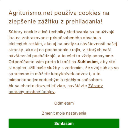
Agriturismo.net používa cookies na
zlepšenie zážitku z prehliadania!
Cinigiano 2019
Výborne
Súbory cookie a iné techniky sledovania sa používajú
9
Statok
iba na zobrazovanie prispôsobeného obsahu a
cielených reklám, ako aj na analýzu návštevnosti našej
Grosseto
, Cinigiano
8
Počet lôžok
(Pozri mapu)
stránky, ako aj na pochopenie krajín, z ktorých naši
návštevníci pochádzajú, a to všetko vždy anonymne.
POžIADAJTE VLASTNíKA
BOOK
Odporúčame vám preto kliknúť na
Suhlasàm
, aby ste
si naplno užili naše služby s vedomím, že svoj súhlas so
spracovaním môžete kedykoľvek odvolať, a to
mimoriadne jednoduchým a rýchlym spôsobom.
Viac Informácií
Ak sa chcete dozvedieť viac, navštà­vte
Zásady
ochrany osobné údajov
.
Odmietam
Zmenit moje nastavenia
Suhlasàm