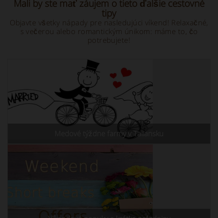
Mali by ste mať záujem o tieto ďalšie cestovné
tipy
Objavte všetky nápady pre nasledujúci víkend! Relaxačné,
s večerou alebo romantickým únikom: máme to, čo
potrebujete!
Medové týždne farmy v Taliansku