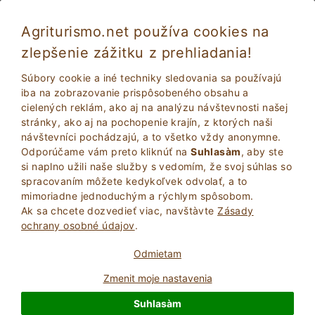
Agriturismo.net používa cookies na
zlepšenie zážitku z prehliadania!
Jazda na koni v Farmhouse: Ippovie v
Súbory cookie a iné techniky sledovania sa používajú
Toskánsku
iba na zobrazovanie prispôsobeného obsahu a
cielených reklám, ako aj na analýzu návštevnosti našej
stránky, ako aj na pochopenie krajín, z ktorých naši
návštevníci pochádzajú, a to všetko vždy anonymne.
Odporúčame vám preto kliknúť na
Suhlasàm
, aby ste
si naplno užili naše služby s vedomím, že svoj súhlas so
spracovaním môžete kedykoľvek odvolať, a to
mimoriadne jednoduchým a rýchlym spôsobom.
Ak sa chcete dozvedieť viac, navštà­vte
Zásady
2
Dospelí
ochrany osobné údajov
.
VYHĽADAŤ
0
Deti
Odmietam
Zmenit moje nastavenia
Suhlasàm