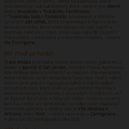
pod?a ich rytmu a rytmu, ?aleko od šialenstva, ktoré
charakterizuje náš každodenný život. Ideálne pre
víkend
alebo
dovolenku v Toskánsku Farmhouse.
V
Toskánsku bolo
v
Toskánsku
vytvorených a oficiálne
uznaných
pä? uli?iek,
ktoré zodpovedajú to?kým trasám
evokujúcej krásy, ktoré prechádzajú cez celý región a
pretínajú niektoré z miest, ktoré majú najvä?ší záujem z
historického, umeleckého a kultúrneho h?adiska, vrátane
Via Francigena
.
Kô? chodí po horách
Trasa Amiata
prechádza Monte Amiata medzi gaštanmi a
bukmi a
Ippovia di San Jacopo,
vrcholmi Pistoia Apennines,
kde môžete dokonca stretnú? aj niektoré vl?ie exempláre,
ktoré nedávno za?ali repopulova? tieto lesy. Pod?a nášho
názoru je to jedna z najzaujímavejších a najrôznejších
prírodných ciest, ktoré prekra?ujú prírodné chodníky a
nekontaminované chodníky s obrovským množstvom vo?
ne žijúcich živo?íchov a flóry, ale nielen. História, umenie,
kultúra a veda vás sprevádzajú na vašej ceste objavova?
historické pamiatky a dediny, ako je
Villa Medicea z
Artimino
alebo
Vinci
, rodisko Leonardo a
Carmignano
,
krajina výroby vynikajúceho vína DOC.