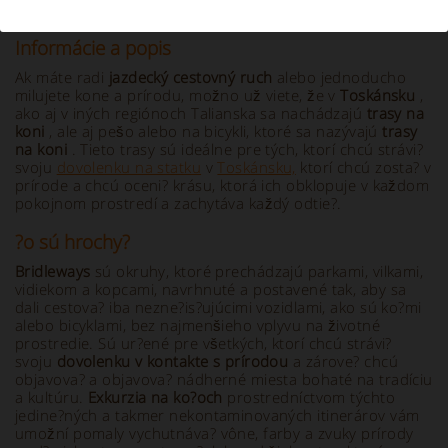
Informácie a popis
Ak máte radi
jazdecký cestovný ruch
alebo jednoducho
milujete kone a prírodu, možno už viete, že v
Toskánsku
,
ako aj v iných regiónoch Talianska sa nachádzajú
trasy na
koni
, ale aj pešo alebo na bicykli, ktoré sa nazývajú
trasy
na
koni
. Tieto trasy sú ideálne pre tých, ktorí chcú strávi?
svoju
dovolenku na statku
v
Toskánsku,
ktorí chcú zosta? v
prírode a chcú oceni? krásu, ktorá ich obklopuje v každom
pokojnom prostredí a zachytáva každý odtie?.
?o sú hrochy?
Bridleways
sú okruhy, ktoré prechádzajú parkami, vilkami,
vidiekom a kopcami, navrhnuté a postavené tak, aby sa
dali cestova? iba nezne?is?ujúcimi vozidlami, ako sú ko?mi
alebo bicyklami, bez najmenšieho vplyvu na životné
prostredie. Sú ur?ené pre všetkých, ktorí chcú strávi?
svoju
dovolenku v kontakte s prírodou
a zárove? chcú
objavova? a objavova? nádherné miesta bohaté na tradíciu
a kultúru.
Exkurzia na ko?och
prostredníctvom týchto
jedine?ných a takmer nekontaminovaných itinerárov vám
umožní pomaly vychutnáva? vône, farby a zvuky prírody