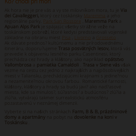
Kô? chodí pri mori
Ak hora nie je pre vás a vy ste milovníkom mora, tu je
Via
dei Cavalleggeri,
ktorý cez toskánsky
Maremma
a jeho
regionálne parky,
Park San Rossore
,
Maremma
Park
a
Apuan Alps Park
je spájajúc všetky strážne veže na
toskánskom pobreží, ktoré kedysi predstavovali vojenské
základne na obranu miest
Pisa
,
Livorno
a
Grosseto
.
Ak dávate prednos? kultúrnemu a nie prírodovednému
itineráru, doporu?ujeme
Trasa posvätných lesov,
ktorá vás
prevedie k objaveniu lesného parku Casentinesi, ktorý
prechádza cez hrady a kláštory, ako napríklad
opátstvo
Vallombrosa
a
pamiatka Camaldoli
.
Trasa v Siene vás
však
vezme na cestu cez jedno z najkrajších a najpôsobivejších
miest v Taliansku, prechádzajúcimi krajinami s jedine?nou
a nezamenite?nou okrovou farbou. Romantické farnosti,
kláštory, kláštory a hrady sa budú javi? ako nad?asové
miesta, kde sa minulos?, sú?asnos? a budúcnos? zlú?ia a
zlú?ia, vytvárajú takmer surrealistickú atmosféru
pozastavenú v neznámej dimenzii.
Vyberte si na našich stránkach
Farm, B & B, prázdninové
domy a apartmány
na pobyt na
dovolenke na koni v
Toskánsku
.