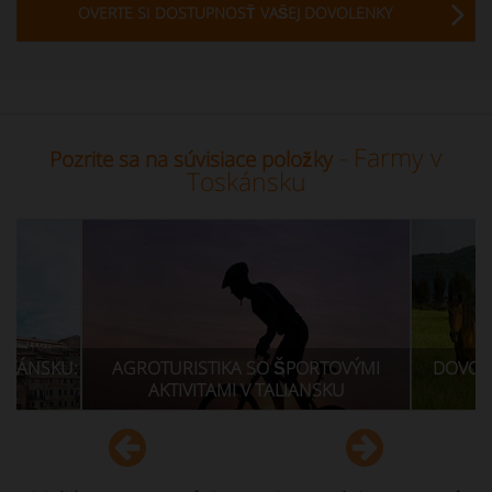
OVERTE SI DOSTUPNOSŤ VAŠEJ DOVOLENKY
- Farmy v
Pozrite sa na súvisiace položky
Toskánsku
URISTIKA SO ŠPORTOVÝMI
DOVOLENKA S JAZDOU NA 
KTIVITAMI V TALIANSKU
FARME S JAZDIARŇA