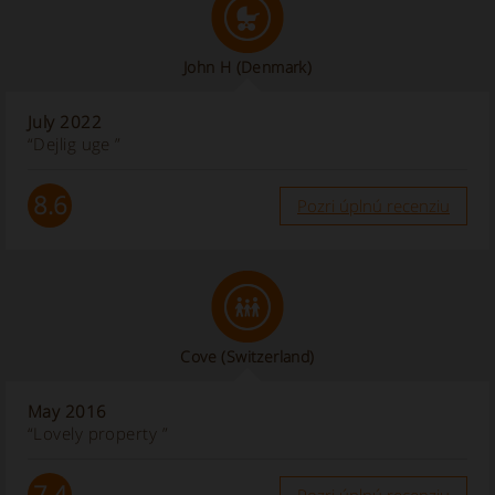
John H
(Denmark)
July 2022
“Dejlig uge ”
8.6
Pozri úplnú recenziu
Cove (Switzerland)
May 2016
“Lovely property ”
7.4