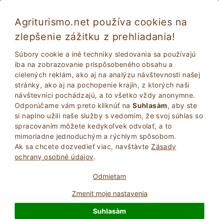
Agriturismo.net používa cookies na
zlepšenie zážitku z prehliadania!
Ovada 4168
Veľmi dobré
Súbory cookie a iné techniky sledovania sa používajú
8.2
Apartmán
iba na zobrazovanie prispôsobeného obsahu a
cielených reklám, ako aj na analýzu návštevnosti našej
Alessandria
, Ovada
22
Počet lôžok
(Pozri mapu)
stránky, ako aj na pochopenie krajín, z ktorých naši
návštevníci pochádzajú, a to všetko vždy anonymne.
POžIADAJTE VLASTNíKA
BOOK
Odporúčame vám preto kliknúť na
Suhlasàm
, aby ste
si naplno užili naše služby s vedomím, že svoj súhlas so
spracovaním môžete kedykoľvek odvolať, a to
mimoriadne jednoduchým a rýchlym spôsobom.
Viac Informácií
Ak sa chcete dozvedieť viac, navštà­vte
Zásady
ochrany osobné údajov
.
11 Recenzie
Zariadenie
Odmietam
Zmenit moje nastavenia
Suhlasàm