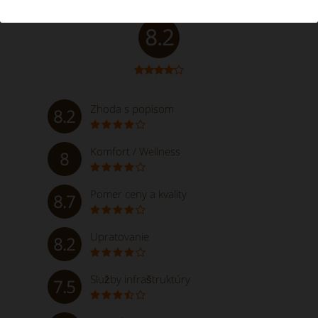
Veľmi dobré
8.2
Zhoda s popisom
8.2
Komfort / Wellness
8
Pomer ceny a kvality
8.7
Upratovanie
8.2
Služby infraštruktúry
7.5