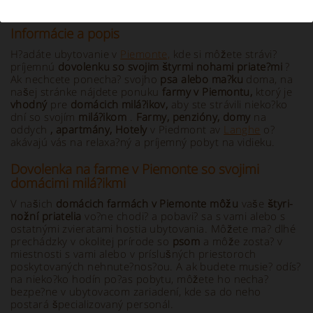
Informácie a popis
H?adáte ubytovanie v
Piemonte,
kde si môžete strávi?
príjemnú
dovolenku so svojim štyrmi nohami priate?mi
?
Ak nechcete ponecha? svojho
psa alebo ma?ku
doma, na
našej stránke nájdete ponuku
farmy v Piemontu,
ktorý je
vhodný
pre
domácich milá?ikov,
aby ste strávili nieko?ko
dní so svojím
milá?ikom
.
Farmy, penzióny, domy
na
oddych
, apartmány, Hotely
v Piedmont av
Langhe
o?
akávajú vás na relaxa?ný a príjemný pobyt na vidieku.
Dovolenka na farme v Piemonte so svojimi
domácimi milá?ikmi
V našich
domácich farmách v Piemonte môžu
vaše
štyri-
nožní priatelia
vo?ne chodi? a pobavi? sa s vami alebo s
ostatnými zvieratami hostia ubytovania. Môžete ma? dlhé
prechádzky v okolitej prírode so
psom
a môže zosta? v
miestnosti s vami alebo v príslušných priestoroch
poskytovaných nehnute?nos?ou. A ak budete musie? odís?
na nieko?ko hodín po?as pobytu, môžete ho necha?
bezpe?ne v ubytovacom zariadení, kde sa do neho
postará špecializovaný personál.