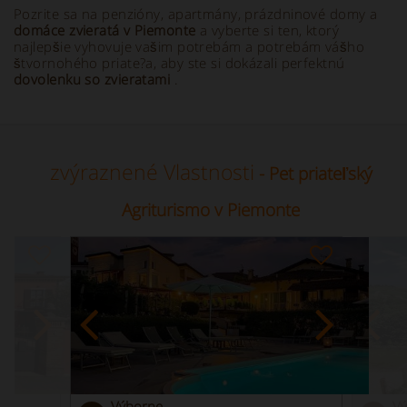
Pozrite sa na penzióny, apartmány, prázdninové domy a
domáce zvieratá v Piemonte
a vyberte si ten, ktorý
najlepšie vyhovuje vašim potrebám a potrebám vášho
štvornohého priate?a, aby ste si dokázali perfektnú
dovolenku so zvieratami
.
zvýraznené Vlastnosti
- Pet priateľský
Agriturismo v Piemonte
Výborne
V