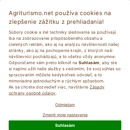
Agriturismo.net používa cookies na
zlepšenie zážitku z prehliadania!
Dovolenka s domácim miláčikom: ubytovanie
Súbory cookie a iné techniky sledovania sa používajú
v Piemonte
iba na zobrazovanie prispôsobeného obsahu a
cielených reklám, ako aj na analýzu návštevnosti našej
stránky, ako aj na pochopenie krajín, z ktorých naši
návštevníci pochádzajú, a to všetko vždy anonymne.
Odporúčame vám preto kliknúť na
Suhlasàm
, aby ste
si naplno užili naše služby s vedomím, že svoj súhlas so
spracovaním môžete kedykoľvek odvolať, a to
mimoriadne jednoduchým a rýchlym spôsobom.
Ak sa chcete dozvedieť viac, navštà­vte
Zásady
2
Dospelí
ochrany osobné údajov
.
VYHĽADAŤ
0
Deti
Odmietam
Zmenit moje nastavenia
Suhlasàm