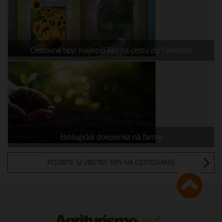
Cestovné tipy: Najlepší čas na cestu do Talianska
Ekologická dovolenka na farme
POZRITE SI VŠETKY TIPY NA CESTOVANIE