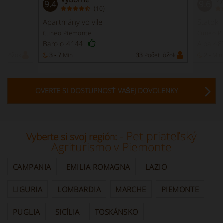
9.4
9.6
(
)
10
Apartmány vo vile
Statok
Cuneo Piemonte
Cuneo P
Barolo 4144
Alba 4
et lôžok
3 - 7
Min
33
Počet lôžok
2 -
Min
OVERTE SI DOSTUPNOSŤ VAŠEJ DOVOLENKY
- Pet priateľský
Vyberte si svoj región:
Agriturismo v Piemonte
CAMPANIA
EMILIA ROMAGNA
LAZIO
LIGURIA
LOMBARDIA
MARCHE
PIEMONTE
PUGLIA
SICÍLIA
TOSKÁNSKO