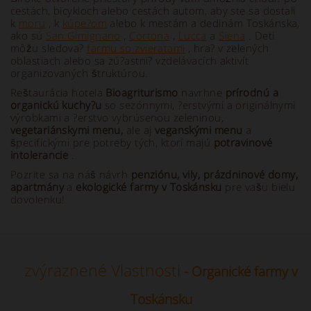
cestách, bicykloch alebo cestách autom, aby ste sa dostali
k
moru
, k
kúpe?om
alebo k mestám a dedinám Toskánska,
ako sú
San Gimignano
,
Cortona
,
Lucca
a
Siena
. Deti
môžu sledova?
farmu so zvieratami
, hra? v zelených
oblastiach alebo sa zú?astni? vzdelávacích aktivít
organizovaných štruktúrou.
Reštaurácia hotela
Bioagriturismo
navrhne
prírodnú a
organickú kuchy?u
so sezónnymi, ?erstvými a originálnymi
výrobkami a ?erstvo vybrúsenou zeleninou,
vegetariánskymi menu,
ale aj
veganskými menu
a
špecifickými pre potreby tých, ktorí majú
potravinové
intolerancie
.
Pozrite sa na náš návrh
penziónu, vily, prázdninové domy,
apartmány
a
ekologické farmy v Toskánsku
pre vašu bielu
dovolenku!
zvýraznené Vlastnosti
- Organické farmy v
Toskánsku