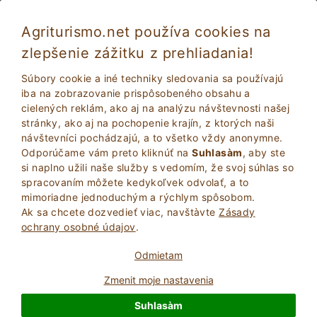
Agriturismo.net používa cookies na
zlepšenie zážitku z prehliadania!
Dovolenka v ekologickej farme v Toskánsku
Súbory cookie a iné techniky sledovania sa používajú
iba na zobrazovanie prispôsobeného obsahu a
cielených reklám, ako aj na analýzu návštevnosti našej
stránky, ako aj na pochopenie krajín, z ktorých naši
návštevníci pochádzajú, a to všetko vždy anonymne.
Odporúčame vám preto kliknúť na
Suhlasàm
, aby ste
si naplno užili naše služby s vedomím, že svoj súhlas so
spracovaním môžete kedykoľvek odvolať, a to
mimoriadne jednoduchým a rýchlym spôsobom.
Ak sa chcete dozvedieť viac, navštà­vte
Zásady
2
Dospelí
ochrany osobné údajov
.
VYHĽADAŤ
0
Deti
Odmietam
Zmenit moje nastavenia
Suhlasàm