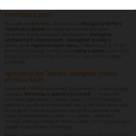
Informácie a popis
Pre vašu zodpovednú dovolenku v
ekologickej farme v
Toskánsku nájdete
na našej stránke široký výber
zariadení, ktoré ponúkajú ubytovanie v
ekologicky
udržate?ných vlastnostiach
,
ekologické výrobky
a
stravovanie
vegetariánskym menu
, rešpektujúc a chráni?
životné prostredie. Ideálne pre
rodiny s de?mi,
ktoré chcú
strávi? svoju dovolenku na vidieku v najautentickejšom
prostredí.
Agriturismo Bio Toscana: ekologické výrobky,
príroda a šport
Ponorené v tichom prostredí toskánskeho vidieka strávite
pokojnú
dovolenku v zelenom prostredí
, v rodinnom
prostredí, kde plodiny sledujú cyklus ro?ných období a
zakázané používanie chemikálií, ako aj iné malé akcie, ako
je použitie solárnych panelov na výrobu horúcej vody
alebo fotovoltaických panelov na výrobu elektrickej
energie alebo prírodných farieb a lakov, ktoré prispievajú k
zlepšeniu životného prostredia.
Široké otvorené priestory prírody vám umožnia chodi? po