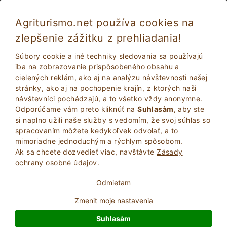
Agriturismo.net používa cookies na
zlepšenie zážitku z prehliadania!
Súbory cookie a iné techniky sledovania sa používajú
iba na zobrazovanie prispôsobeného obsahu a
cielených reklám, ako aj na analýzu návštevnosti našej
stránky, ako aj na pochopenie krajín, z ktorých naši
návštevníci pochádzajú, a to všetko vždy anonymne.
Odporúčame vám preto kliknúť na
Suhlasàm
, aby ste
si naplno užili naše služby s vedomím, že svoj súhlas so
2
Dospelí
spracovaním môžete kedykoľvek odvolať, a to
VYHĽADAŤ
0
Deti
mimoriadne jednoduchým a rýchlym spôsobom.
Ak sa chcete dozvedieť viac, navštà­vte
Zásady
ochrany osobné údajov
.
Odmietam
Zmenit moje nastavenia
Homepage
Sardínia
Sassari
Alghero
Suhlasàm