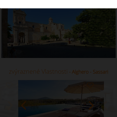
Dovolenkový prenájom v lokalite Alghero, Sassari,
Sardínia
zvýraznené Vlastnosti
- Alghero - Sassari