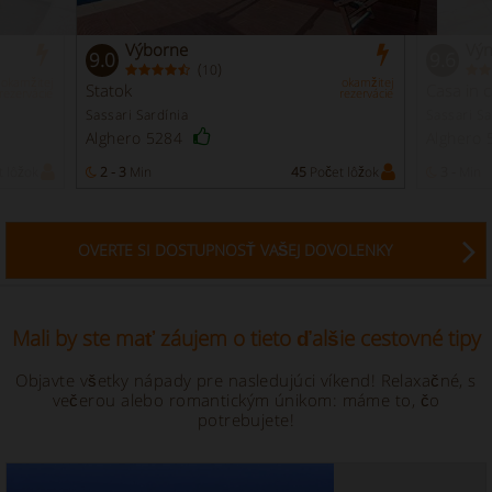
Výborne
Vý
9.0
9.6
(
)
10
okamžitej
okamžitej
Statok
Casa in
rezervácie
rezervácie
Sassari Sardínia
Sassari Sa
Alghero 5284
Alghero
 lôžok
2 - 3
Min
45
Počet lôžok
3 -
Min
OVERTE SI DOSTUPNOSŤ VAŠEJ DOVOLENKY
Mali by ste mať záujem o tieto ďalšie cestovné tipy
Objavte všetky nápady pre nasledujúci víkend! Relaxačné, s
večerou alebo romantickým únikom: máme to, čo
potrebujete!